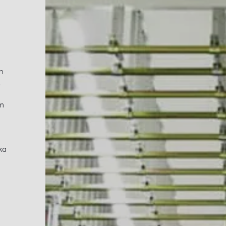
ch
.
em
ka